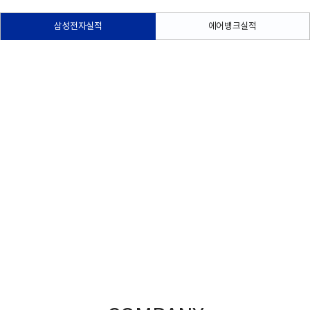
삼성전자실적
에어뱅크실적