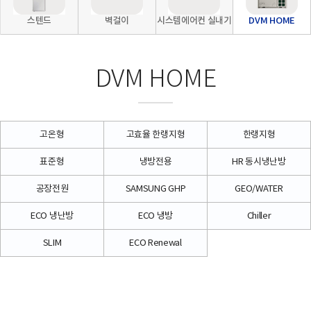
스텐드
벽걸이
시스템에어컨 실내기
DVM HOME
DVM HOME
고온형
고효율 한랭지형
한랭지형
표준형
냉방전용
HR 동시냉난방
공장전원
SAMSUNG GHP
GEO/WATER
ECO 냉난방
ECO 냉방
Chiller
SLIM
ECO Renewal