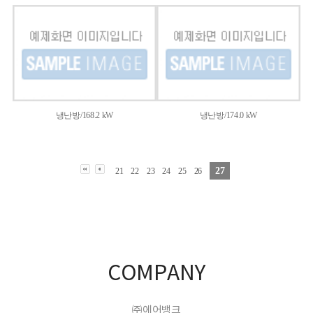
냉난방/168.2 kW
냉난방/174.0 kW
27
21
22
23
24
25
26
COMPANY
㈜에어뱅크