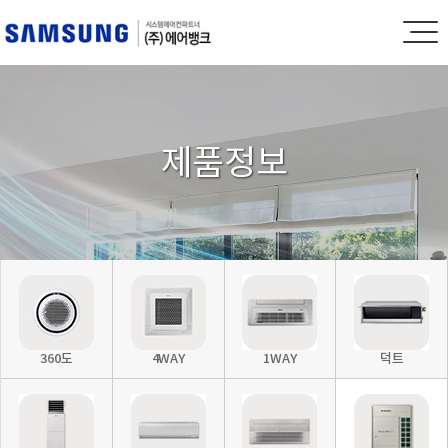
제품정보
360도
4WAY
1WAY
덕트