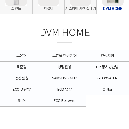
스텐드
벽걸이
시스템에어컨 실내기
DVM HOME
DVM HOME
고온형
고효율 한랭지형
한랭지형
표준형
냉방전용
HR 동시냉난방
공장전원
SAMSUNG GHP
GEO/WATER
ECO 냉난방
ECO 냉방
Chiller
SLIM
ECO Renewal