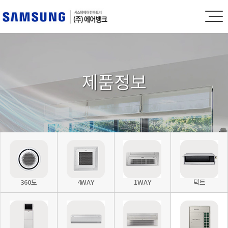
제품정보
360도
4WAY
1WAY
덕트